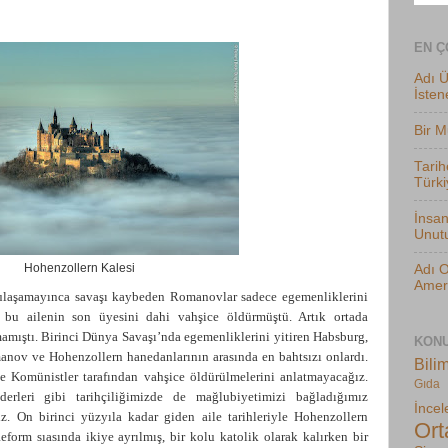
EN Ç
Adı Ü
İsten
Bir M
Tari
Türki
İnsan
Unut
Hohenzollern Kalesi
Adı O
Ameri
ulaşamayınca savaşı kaybeden Romanovlar sadece egemenliklerini
 bu ailenin son üyesini dahi vahşice öldürmüştü. Artık ortada
mıştı. Birinci Dünya Savaşı’nda egemenliklerini yitiren Habsburg,
KONU
nov ve Hohenzollern hanedanlarının arasında en bahtsızı onlardı.
Bilim
ve Komünistler tarafından vahşice öldürülmelerini anlatmayacağız.
Gıda
erleri gibi tarihçiliğimizde de mağlubiyetimizi bağladığımız
İncel
z. On birinci yüzyıla kadar giden aile tarihleriyle Hohenzollern
Ort
orm sıasında ikiye ayrılmış, bir kolu katolik olarak kalırken bir