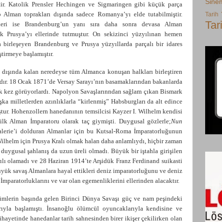
Sine
tir. Katolik Prensler Hechingen ve Sigmaringen gibi küçük parça
p Alman toprakları dışında sadece Romanya’yı elde tutabilmiştir.
Tarih
Tar
sleri ise Brandenburg’un yanı sıra daha sonra devasa Alman
k Prusya’yı ellerinde tutmuştur. On sekizinci yüzyılınan hemen
a birleşeyen Brandenburg ve Prusya yüzyıllarda parçalı bir idares
ştirmeye başlamıştır.
 dışında kalan neredeyse tüm Almanca konuşan halkları birleştiren
pıdır. 18 Ocak 1871’de Versay Sarayı’nın basamaklarından bakanlarda
lk kez görüyorlardı. Napolyon Savaşlarınndan sağlam çıkan Bismark
şka milletlerden azınlıklarla “kirlenmiş” Habsburgları da alt edince
ştur. Hohenzollern hanedanının temsilcisi Kayzer I. Wilhelm kendisi
lk Alman İmparatoru olarak taç giymişti. Duygusal gözlerle;
Nun
lerie’i dolduran Almanlar için bu Kutsal-Roma İmparatorluğunun
Wilhelm için Prusya Kralı olmak halan daha anlamlıydı, hiçbir zaman
duygusal şahlanış da uzun üreli olmadı. Büyük bir iştahla girişilen
lı olamadı ve 28 Haziran 1914’te Arşidük Franz Ferdinand suikasti
üyük savaş Almanlara hayal ettikleri deniz imparatorluğunu ve deniz
İmparatorluklarını ve var olan egemenliklerini ellerinden alacaktır.
lümlerin başında gelen Birinci Dünya Savaşı güç ve nam peşindeki
rıyla başlamıştı. İnsanoğlu ölümcül oyuncaklarıyla kendisine ve
Nihayetinde hanedanlar tarih sahnesinden birer ikişer çekilirken olan