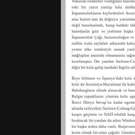
Yukarıda isimlerini verdiğimiz hanedan
eski bir yazın yanlışı hala sürdü
İmparatorluklarını kaybedenleri Avustu
ama bunun tam da doğruyu yansıtmadı
değil hanedanlardı, harap haldeki ülke
hanedanlar gitti ve yerlerine başka
İ
mparatorluk Çağı, huzursuzluğun v
tarihin tozlu sayfaları arkasında kalı
yerine ülke isimleriyle anmak yanlı
mağlupları arasında olmamasına rağm
kurulmuştur. Öte yandan Sachsen-Co
diğer bir kolu galip taraftaki İngiliz ta
İkiye bölünen ve İspanya’daki kolu 
kolu da Avusturya-Macaristan’da kalmı
Habsburgların elinde alınacak ve han
Bulgar topraklarını yöneten kolu egem
İkinci Dünya Savaşı’na kadar egemen
altında ezilecektir. Sachsen-Coburg-G
karşıtı güçlerin ve NAZİ tehdidi karş
bırakacak bir yandan da adını Windso
bir başka nokta daha vardı. Burjuvazinin
kesin olarak bir umut çağıdır. Umud