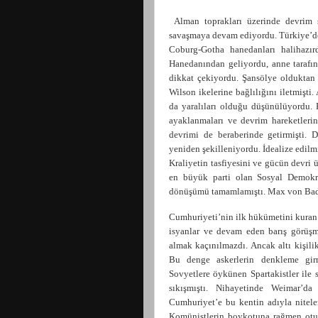
Alman toprakları üzerinde devrim s
savaşmaya devam ediyordu. Türkiye’de
Coburg-Gotha hanedanları halihazı
Hanedanından geliyordu, anne tarafınd
dikkat çekiyordu. Şansölye olduktan 
Wilson ikelerine bağlılığını iletmişti
da yaralıları olduğu düşünülüyordu.
ayaklanmaları ve devrim hareketlerini
devrimi de beraberinde getirmişti. 
yeniden şekilleniyordu. İdealize edilm
Kraliyetin tasfiyesini ve gücün devri 
en büyük parti olan Sosyal Demokrat
dönüşümü tamamlamıştı. Max von Baden
Cumhuriyeti’nin ilk hükümetini kuran Eb
isyanlar ve devam eden barış görüşm
almak kaçınılmazdı. Ancak altı kişili
Bu denge askerlerin denkleme girm
Sovyetlere öykünen Spartakistler ile 
sıkışmıştı. Nihayetinde Weimar’da
Cumhuriyet’e bu kentin adıyla nitelem
Komünistlerin boykotuna rağmen otu