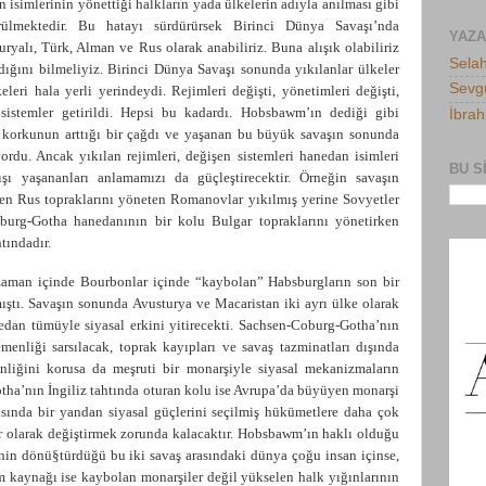
 isimlerinin yönettiği halkların yada ülkelerin adıyla anılması gibi
rülmektedir. Bu hatayı sürdürürsek Birinci Dünya Savaşı’nda
YAZ
ryalı, Türk, Alman ve Rus olarak anabiliriz. Buna alışık olabiliriz
Selah
ğını bilmeliyiz. Birinci Dünya Savaşı sonunda yıkılanlar ülkeler
Sevgü
leri hala yerli yerindeydi. Rejimleri değişti, yönetimleri değişti,
 sistemler getirildi. Hepsi bu kadardı. Hobsbawm’ın dediği gibi
İbra
e korkunun arttığı bir çağdı ve yaşanan bu büyük savaşın sonunda
yordu. Ancak yıkılan rejimleri, değişen sistemleri hanedan isimleri
BU S
şı yaşananları anlamamızı da güçleştirecektir. Örneğin savaşın
en Rus topraklarını yöneten Romanovlar yıkılmış yerine Sovyetler
burg-Gotha hanedanının bir kolu Bulgar topraklarını yönetirken
htındadır.
zaman içinde Bourbonlar içinde “kaybolan” Habsburgların son bir
ştı. Savaşın sonunda Avusturya ve Macaristan iki ayrı ülke olarak
edan tümüyle siyasal erkini yitirecekti. Sachsen-Coburg-Gotha’nın
enliği sarsılacak, toprak kayıpları ve savaş tazminatları dışında
liğini korusa da meşruti bir monarşiyle siyasal mekanizmaların
otha’nın İngiliz tahtında oturan kolu ise Avrupa’da büyüyen monarşi
ısında bir yandan siyasal güçlerini seçilmiş hükümetlere daha çok
r olarak değiştirmek zorunda kalacaktır. Hobsbawm’ın haklı olduğu
 dönü§türdüğü bu iki savaş arasındaki dünya çoğu insan içinse,
um kaynağı ise kaybolan monarşiler değil yükselen halk yığınlarının