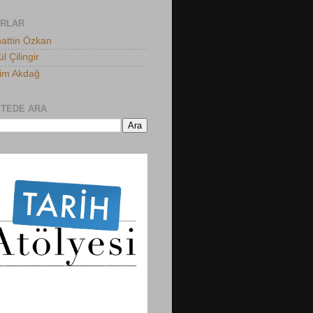
ARLAR
attin Özkan
l Çilingir
him Akdağ
ITEDE ARA