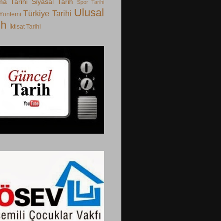
ma Tarihi
Siyasal Tarih
Spor Tarihi
Ulusal
Türkiye Tarihi
 Yöntemi
ih
İktisat Tarihi