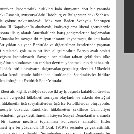
ürerken İmparatorluk birlikleri hala dünyanın dört bir yanında
ki Osmanlı, Avusturya’daki Habsburg ve Bulgaristan’daki
Sachsen-
rda çökme noktasındaydı.
Max von Baden Svabyalı Zähringen
an III. Napolyon’la akrabaydı, kraliyetçi ama liberal görüşleriyle
sonra ilk iş olarak Amerikalılarla barış görüşmelerine başlamadan
. Almanlar bu savaşta iki milyon insanını kaybetmişti, iki katı kadar
 Bir yıldan bu yana Berlin’de ve diğer Alman kentlerinde yaşanan
 sıralamak çok uzun bir liste oluşturacaktır. Barışın ayak sesleri
Değişim kaçınılmazdı. Savaşın sorumluları tahtan çekilirken ülke
iş Alman bürokrasisinin çarkları devrimi yönetmek için dahi hazırdı.
ülkedeki birlik hissiyatını dağıtmadan gerçekleştirilecekti. Ülkedeki
lar kendi içinde bölününce ılımlılar ile Sparktakistler birlikte
 koltuğunu Freidrich Ebert’e bıraktı.
ert altı kişilik ekibiyle sadece iki ay iş başında kalabildi. Grevler,
eleri bu geçici hükümeti zorlayan olaylardı ve askerin desteğini
k hükümetin üçü sosyalistlerden üçü ise Katoliklerden oluşuyordu.
esiyle bozuldu. Katolikler hükümetten çekilince Cumhuriyet
seçimlerin gerçekleştirilmesini isteyen Sosyal Demokratlar arasında
 bir kurucu meclisin toplanması konusunda anlaşıldı. Hitler
esi işte bu yüzdendir. 19 Ocak 1919’ta seçimler gerçekleştirildi.
z milyon oy kullanıldı. Seçimlerden çıkan sonuç koalisyondu bu