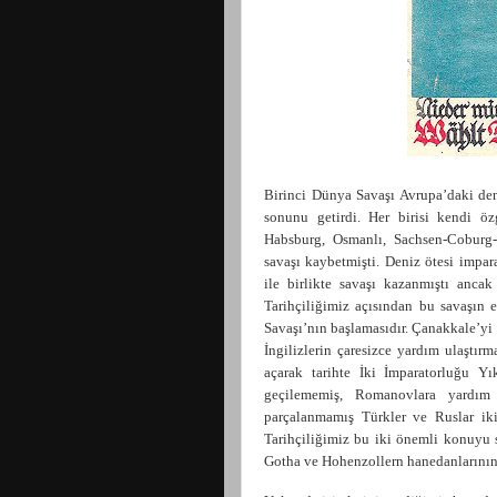
Birinci Dünya Savaşı Avrupa’daki den
sonunu getirdi. Her birisi kendi öz
Habsburg, Osmanlı, Sachsen-Coburg-
savaşı kaybetmişti. Deniz ötesi impar
ile birlikte savaşı kazanmıştı anca
Tarihçiliğimiz açısından bu savaşın
Savaşı’nın başlamasıdır. Çanakkale’y
İngilizlerin çaresizce yardım ulaştır
açarak tarihte İki İmparatorluğu Y
geçilememiş, Romanovlara yardım u
parçalanmamış Türkler ve Ruslar iki f
Tarihçiliğimiz bu iki önemli konuyu s
Gotha ve Hohenzollern hanedanlarının i