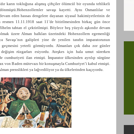
ldır karın tokluğuna alışmış çiftçiler ölümcül bir oyunda tehlikeli
önmüştü.Hohenzollernler savaşı kayetti. Aynı Osmanlılar ve
 devam eden hassas dengelere dayanan siyasal hakimiyetlerinin de
 resmen 11.11.1918 saat 11’de bitirilmesinden birkaç gün önce
Wilhelm tahtan el çektirilmişti. Böylece beş yüzyılı aşkındır devam
lmak üzere Alman halkları üzerindeki Hohenzollern egemenliği
a Savaşı’nın galipleri yine de yenilen tarafın imparatorunun
 geçmesini yeterli görmüyordu. Almanları çok daha zor günler
değişim rüzgarları esiyordu. Ateşkes için hala umut sürerken
e cumhuriyeti ilan etmişti. İmparator ülkesinden ayrılıp sürgüne
Max von Baden mütevazı bir konuşmayla Cumhuriyet’i kabul etmişti.
lman prenslikleri ya lağvediliyor ya da ülkelerinden kaçıyordu.