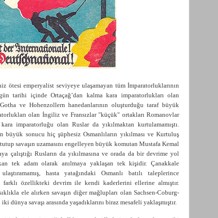
iz ötesi emperyalist seviyeye ulaşamayan tüm İmparatorluklarının
gün tarihi içinde Ortaçağ’dan kalma kara imparatorlukları olan
Gotha ve Hohenzollern hanedanlarının oluşturduğu taraf büyük
atorlukları olan İngiliz ve Fransızlar "küçük" ortakları Romanovlar
k kara imparatorluğu olan Ruslar da yıkılmaktan kurtulamamıştı.
 en büyük sonucu hiç şüphesiz Osmanlıların yıkılması ve Kurtuluş
i tutup savaşın uzamasını engelleyen büyük komutan Mustafa Kemal
maya çalıştığı Rusların da yıkılmasına ve orada da bir devrime yol
ıkan tek adam olarak anılmaya yaklaşan tek kişidir. Çanakkale
laştıramamış, hasta yatağındaki Osmanlı batılı taleplerince
arklı özellikteki devrim ile kendi kaderlerini ellerine almıştır.
ıklıkla ele alırken savaşın diğer mağlupları olan Sachsen-Coburg-
ki dünya savaşı arasında yaşadıklarını biraz mesafeli yaklaşmıştır.