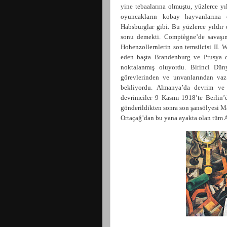
yine tebaalarına olmuştu, yüzlerce yı
oyuncakların kobay hayvanlarına d
Habsburglar gibi. Bu yüzlerce yıldır
sonu demekti. Compiègne’de savaşın
Hohenzollernlerin son temsilcisi II. 
eden başta Brandenburg ve Prusya o
noktalanmış oluyordu. Birinci Düny
görevlerinden ve unvanlarından vaz
bekliyordu. Almanya’da devrim ve 
devrimciler 9 Kasım 1918’te Berlin’d
gönderildikten sonra son şansölyesi 
Ortaçağ’dan bu yana ayakta olan tüm A