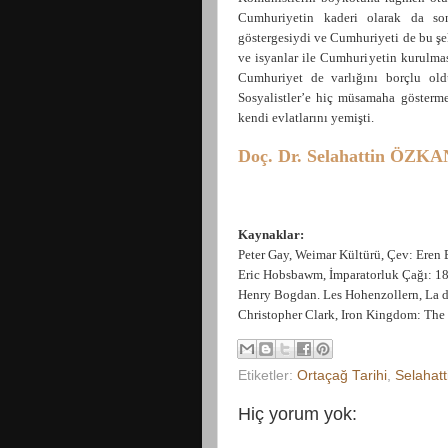
Cumhuriyetin kaderi olarak da son
göstergesiydi ve Cumhuriyeti de bu şeki
ve isyanlar ile Cumhuriyetin kurulmas
Cumhuriyet de varlığını borçlu oldu
Sosyalistler’e hiç müsamaha gösterme
kendi evlatlarını yemişti.
Doç. Dr. Selahattin ÖZKA
Kaynaklar:
Peter Gay, Weimar Kültürü, Çev: Eren Bu
Eric Hobsbawm, İmparatorluk Çağı: 18
Henry Bogdan. Les Hohenzollern, La dy
Christopher Clark, Iron Kingdom: The 
Etiketler:
Ortaçağ Tarihi
,
Selahat
Hiç yorum yok: