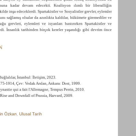
una kadar devam edecekti. Koalisyon ılımlı bir liberalliğin
lde inşa edeceklerdi. Spartakistler ve Sosyalistler grevler, eylemler
ını sağlamış olsalar da azınlıkta kaldılar, hükümete giremediler ve
ğu grevleri, eylemleri ve isyanları bastırırken Spartakistler ve
di. İnsanlık tarihinden birçok kereler yaşandığı gibi devrim önce
N
ğlalılar, İstanbul: İletişim, 2023.
75-1914, Çev: Vedak Arslan, Ankara: Dost, 1999.
nastie qui a fait l'Allemagne, Tempus Perrin, 2010.
Rise and Downfall of Prussia, Harvard, 2009.
tin Özkan
,
Ulusal Tarih