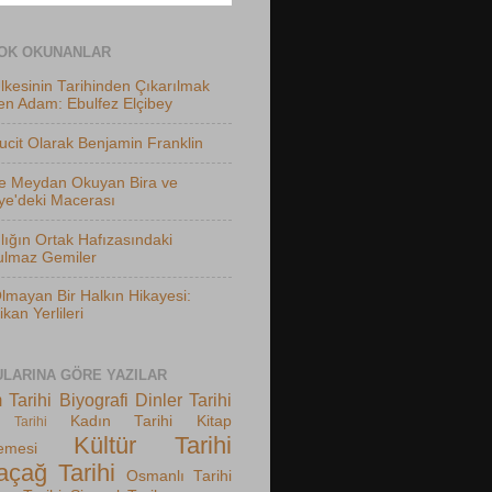
OK OKUNANLAR
lkesinin Tarihinden Çıkarılmak
en Adam: Ebulfez Elçibey
ucit Olarak Benjamin Franklin
he Meydan Okuyan Bira ve
ye'deki Macerası
lığın Ortak Hafızasındaki
ulmaz Gemiler
lmayan Bir Halkın Hikayesi:
kan Yerlileri
LARINA GÖRE YAZILAR
 Tarihi
Biyografi
Dinler Tarihi
Kadın Tarihi
Kitap
 Tarihi
Kültür Tarihi
emesi
açağ Tarihi
Osmanlı Tarihi