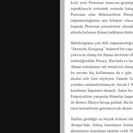
kolu yeni Protestan inancına geçmiş
topraklarıyla yetinmek zorunda kalı
Protestan olan Hohenzollern Pren
imparatorluğunun ana bileşeni olaca
başında Protestan prenslerinin altınd
altında bulunan Alman halklarını birle
Habsburgların çok dilli imparatorluğu
“
Deutsche Einigung
” fedaretif bir ya
yekvucut olmuş bir Alman devletini i
önderliğindeki Prusya, Slavlarla ve ba
Alman ordularının tek temsilcisi olmu
bu unvanı hiç kullanmasa da o gün i
danket alle Gott
söyleyen, Grande Ga
yeniden canlandırılmasıydı. Ancak I. 
kendisine İmparator demedi. Zaten bu 
Emperyalizm yarışında Almanlar başarı
ile Birinci Dünya Savaşı patladı. Bu b
ötesi kolonilerini getirmeyecek aksine 
Tarihin gördüğü en büyük kitlesel ö
Avrupa’daki birkaç hanedanın hırsla
akranlarına inanılmaz zararlar verdi. 