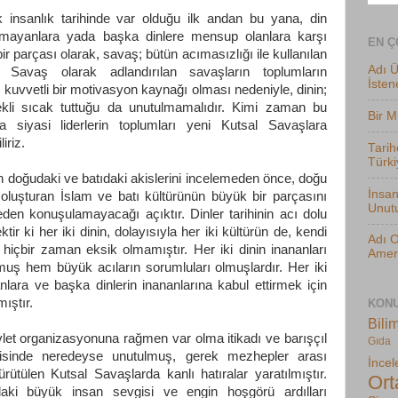
k insanlık tarihinde var olduğu ilk andan bu yana, din
mayanlara yada başka dinlere mensup olanlara karşı
EN Ç
ir parçası olarak, savaş; bütün acımasızlığı ile kullanılan
Adı Ü
l Savaş olarak adlandırılan savaşların toplumların
İsten
 kuvvetli bir motivasyon kaynağı olması nedeniyle, dinin;
rekli sıcak tuttuğu da unutulmamalıdır. Kimi zaman bu
Bir M
a siyasi liderlerin toplumları yeni Kutsal Savaşlara
iriz.
Tari
Türki
nun doğudaki ve batıdaki akislerini incelemeden önce, doğu
İnsan
 oluşturan İslam ve batı kültürünün büyük bir parçasını
Unut
eden konuşulamayacağı açıktır. Dinler tarihinin acı dolu
tir ki her iki dinin, dolayısıyla her iki kültürün de, kendi
Adı O
hiçbir zaman eksik olmamıştır. Her iki dinin inananları
Ameri
ş hem büyük acıların sorumluları olmuşlardır. Her iki
lara ve başka dinlerin inananlarına kabul ettirmek için
ıştır.
KONU
Bilim
evlet organizasyonuna rağmen var olma itikadı ve barışçıl
Gıda
erisinde neredeyse unutulmuş, gerek mezhepler arası
İncel
ütülen Kutsal Savaşlarda kanlı hatıralar yaratılmıştır.
Ort
daki büyük insan sevgisi ve engin hoşgörü ardılları