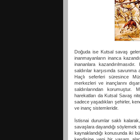
Doğuda ise Kutsal savaş geleneks
inanmayanların inanca kazandırı
inananlara kazandırılmasıdır
saldırılar karşısında savunma 
Haçlı seferleri süresince Müsl
merkezleri ve inançlarını dışa
saldırılarından korumuştur. 
harekatları da Kutsal Savaş nite
sadece yaşadıkları şehirler, kendi
ve inanç sistemleridir.
İstisnai durumlar saklı kalarak
savaşlara dayandığı söylemek s
kaynaklandığı konusunda iki büy
kendisine yeni bir yaşam alan