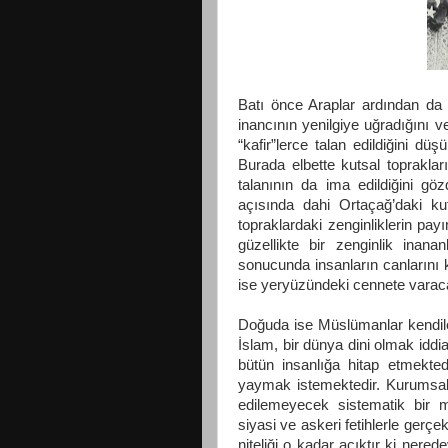
Batı önce Araplar ardından da T
inancının yenilgiye uğradığını v
“kafir”lerce talan edildiğini 
Burada elbette kutsal topraklar
talanının da ima edildiğini gö
açısında dahi Ortaçağ’daki ku
topraklardaki zenginliklerin pay
güzellikte bir zenginlik inana
sonucunda insanların canlarını 
ise yeryüzündeki cennete varacak
Doğuda ise Müslümanlar kendiler
İslam, bir dünya dini olmak iddi
bütün insanlığa hitap etmekted
yaymak istemektedir. Kurumsal
edilemeyecek sistematik bir mi
siyasi ve askeri fetihlerle gerçe
niteliği o kadar açıktır ki ner