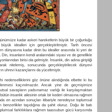
 günümüze kadar askeri hareketlerin büyük bir çoğunluğu
büyük idealleri için gerçekleştirilmiştir. Tarih öncesi
dünyasına kadar dinin bu idealler arasında ki yeri de
. Din, insanların kendi aralarındaki siyasi ve de genellikle
onlarından birisi ola gelmiştir. İnsanlık, din adına giriştiği
rak nitelemiş, sonucunda gerçekleştirilecek dünyevi
rın uhrevi kazançlarını da yüceltmiştir.
ihi nedenselliklerini göz önüne alındığında elbette ki bu
telenmesi kaçınılmazdır. Ancak yine de geçmişimize
kutsal savaşların yadsınamaz varlığı ile karşılaşmaktan
bütün insanlık ailesinin ortak bir kederi olmasına rağmen
nda en azından sonuçları itibariyle neredeyse toplumsal
n benzerlikler taşıdığına da şahit oluruz. Doğu ile batı
 toplumsal farklılıklara rağmen taassubun gücü karşısında