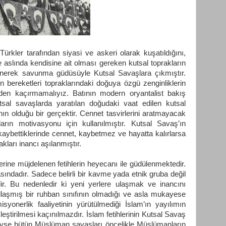
ürkler tarafından siyasi ve askeri olarak kuşatıldığını,
e aslında kendisine ait olması gereken kutsal toprakların
düşünerek savunma güdüsüyle Kutsal Savaşlara çıkmıştır.
ın bereketleri topraklarındaki doğuya özgü zenginliklerin
zden kaçırmamalıyız. Batının modern oryantalist bakış
tsal savaşlarda yaratılan doğudaki vaat edilen kutsal
ının olduğu bir gerçektir. Cennet tasvirlerini aratmayacak
nların motivasyonu için kullanılmıştır. Kutsal Savaş’ın
kaybettiklerinde cennet, kaybetmez ve hayatta kalırlarsa
ları inancı aşılanmıştır.
ine müjdelenen fetihlerin heyecanı ile güdülenmektedir.
asındadır. Sadece belirli bir kavme yada etnik gruba değil
ir. Bu nedenledir ki yeni yerlere ulaşmak ve inancını
laşmış bir ruhban sınıfının olmadığı ve asla mukayese
syonerlik faaliyetinin yürütülmediği İslam’ın yayılımın
kleştirilmesi kaçınılmazdır. İslam fetihlerinin Kutsal Savaş
edeyse bütün Müslüman savaşları öncelikle Müslümanların