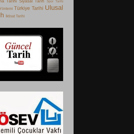
ma Tarihi
Siyasal Tarih
Spor Tarihi
Ulusal
Türkiye Tarihi
 Yöntemi
ih
İktisat Tarihi