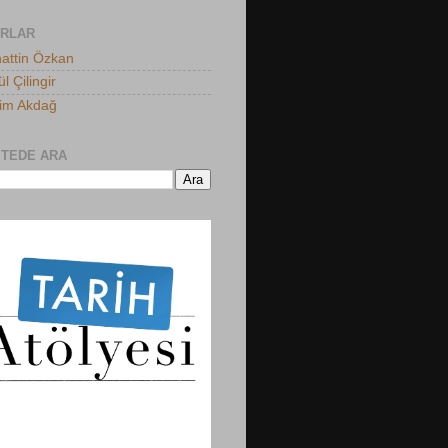
ARLAR
attin Özkan
l Çilingir
him Akdağ
ITEDE ARA