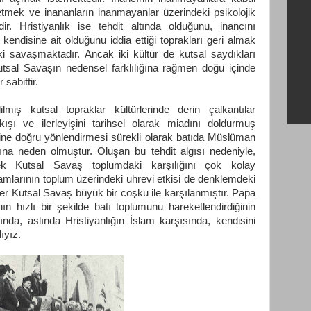
şletmek ve inananların inanmayanlar üzerindeki psikolojik
ir. Hristiyanlık ise tehdit altında olduğunu, inancını
kendisine ait olduğunu iddia ettiği toprakları geri almak
ki savaşmaktadır. Ancak iki kültür de kutsal saydıkları
utsal Savaşın nedensel farklılığına rağmen doğu içinde
 sabittir.
ilmiş kutsal topraklar kültürlerinde derin çalkantılar
ıkışı ve ilerleyişini tarihsel olarak miadını doldurmuş
rine doğru yönlendirmesi sürekli olarak batıda Müslüman
asına neden olmuştur. Oluşan bu tehdit algısı nedeniyle,
cek Kutsal Savaş toplumdaki karşılığını çok kolay
adamlarının toplum üzerindeki uhrevi etkisi de denklemdeki
 her Kutsal Savaş büyük bir coşku ile karşılanmıştır. Papa
nın hızlı bir şekilde batı toplumunu hareketlendirdiğinin
ında, aslında Hristiyanlığın İslam karşısında, kendisini
ıyız.