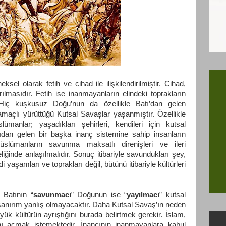
el olarak fetih ve cihad ile ilişkilendirilmiştir. Cihad,
lmasıdır. Fetih ise inanmayanların elindeki toprakların
. Hiç kuşkusuz Doğu’nun da özellikle Batı’dan gelen
amaçlı yürüttüğü Kutsal Savaşlar yaşanmıştır. Özellikle
ümanlar; yaşadıkları şehirleri, kendileri için kutsal
rıdan gelen bir başka inanç sistemine sahip insanların
Müslümanların savunma maksatlı direnişleri ve ileri
liğinde anlaşılmalıdır. Sonuç itibariyle savundukları şey,
 yaşamları ve toprakları değil, bütünü itibariyle kültürleri
, Batının “
savunmacı
” Doğunun ise “
yayılmacı
” kutsal
anırım yanlış olmayacaktır. Daha Kutsal Savaş’ın neden
ük kültürün ayrıştığını burada belirtmek gerekir. İslam,
ı açmak istemektedir. İnancının inanmayanlara kabul