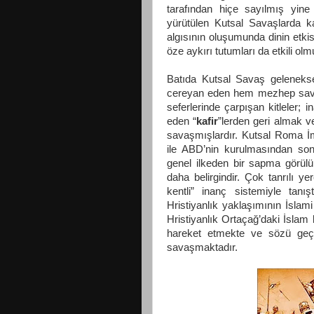
tarafından hiçe sayılmış yin
yürütülen Kutsal Savaşlarda ka
algısının oluşumunda dinin etkisi
öze aykırı tutumları da etkili olm
Batıda Kutsal Savaş geleneksel
cereyan eden hem mezhep savaşl
seferlerinde çarpışan kitleler; 
eden “
kafir
”lerden geri almak ve
savaşmışlardır. Kutsal Roma İmp
ile ABD’nin kurulmasından son
genel ilkeden bir sapma görülü
daha belirgindir. Çok tanrılı ye
kentli” inanç sistemiyle tanış
Hristiyanlık yaklaşımının İslami 
Hristiyanlık Ortaçağ’daki İslam
hareket etmekte ve sözü geçe
savaşmaktadır.