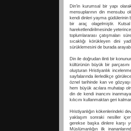
Din’in kurumsal bir yapı olara
mensuplarının din mensubu ol
kendi dinleri yayma güdülerinin b
bir araç olagelmiştir. Kutsa
hareketlendirilmesinde yeterince
toplumlararası çatışmaları sü
sıcaklığı körükleyen dini yad
sürüklemesini de burada arayabil
Din ile doğrudan ilinti bir konu
kültürünün büyük bir parçasını
oluşturan Hristiyanlık incelenm
sayfalarında ilerledikçe görülecek
öznel tarihinde kan ve gözyaşı 
hem büyük acılara muhatap olmu
din de kendi inancını inanmayan
kılıcını kullanmaktan geri kalmam
Hristiyanlığın kökenlerindeki d
yaklaşım sonraki nesiller iç
gerekse başka dinlere karşı yür
Müslümanlığın ilk inananların