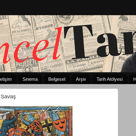
letişim
Sinema
Belgesel
Arşiv
Tarih Atölyesi
H
l Savaş