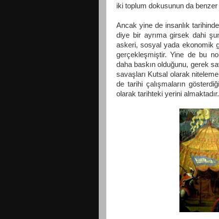
iki toplum dokusunun da benzer t
Ancak yine de insanlık tarihindek
diye bir ayrıma girsek dahi şun
askeri, sosyal yada ekonomik ge
gerçekleşmiştir. Yine de bu no
daha baskın olduğunu, gerek sav
savaşları Kutsal olarak nitelem
de tarihi çalışmaların gösterd
olarak tarihteki yerini almaktadır.