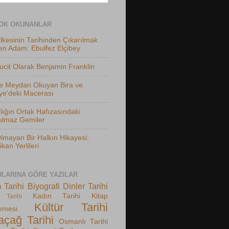
OK OKUNANLAR
lkesinin Tarihinden Çıkarılmak
en Adam: Ebulfez Elçibey
ucit Olarak Benjamin Franklin
he Meydan Okuyan Bira ve
ye'deki Macerası
lığın Ortak Hafızasındaki
ulmaz Gemiler
lmayan Bir Halkın Hikayesi:
kan Yerlileri
LARINA GÖRE YAZILAR
 Tarihi
Biyografi
Dinler Tarihi
Kadın Tarihi
Kitap
 Tarihi
Kültür Tarihi
emesi
açağ Tarihi
Osmanlı Tarihi