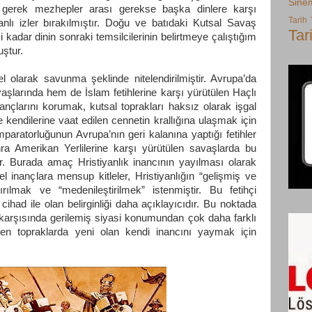
Sine
e gerek mezhepler arası gerekse başka dinlere karşı
Tarih
nlı izler bırakılmıştır. Doğu ve batıdaki Kutsal Savaş
Tar
 kadar dinin sonraki temsilcilerinin belirtmeye çalıştığım
uştur.
 olarak savunma şeklinde nitelendirilmiştir. Avrupa’da
arında hem de İslam fetihlerine karşı yürütülen Haçlı
inançlarını korumak, kutsal toprakları haksız olarak işgal
 kendilerine vaat edilen cennetin krallığına ulaşmak için
aratorluğunun Avrupa’nın geri kalanına yaptığı fetihler
ra Amerikan Yerlilerine karşı yürütülen savaşlarda bu
r. Burada amaç Hristiyanlık inancının yayılması olarak
rel inançlara mensup kitleler, Hristiyanlığın “gelişmiş ve
tırılmak ve “medenileştirilmek” istenmiştir. Bu fetihçi
cihad ile olan belirginliği daha açıklayıcıdır. Bu noktada
 karşısında gerilemiş siyasi konumundan çok daha farklı
n topraklarda yeni olan kendi inancını yaymak için