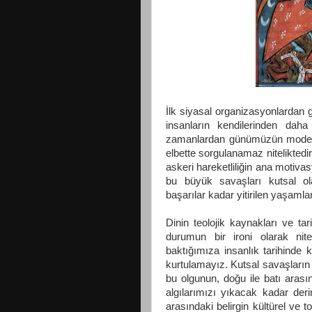
İlk siyasal organizasyonlardan
insanların kendilerinden daha 
zamanlardan günümüzün modern 
elbette sorgulanamaz niteliktedir
askeri hareketliliğin ana motivasy
bu büyük savaşları kutsal ola
başarılar kadar yitirilen yaşamla
Dinin teolojik kaynakları ve tar
durumun bir ironi olarak ni
baktığımıza insanlık tarihinde 
kurtulamayız. Kutsal savaşların 
bu olgunun, doğu ile batı arası
algılarımızı yıkacak kadar deri
arasındaki belirgin kültürel ve