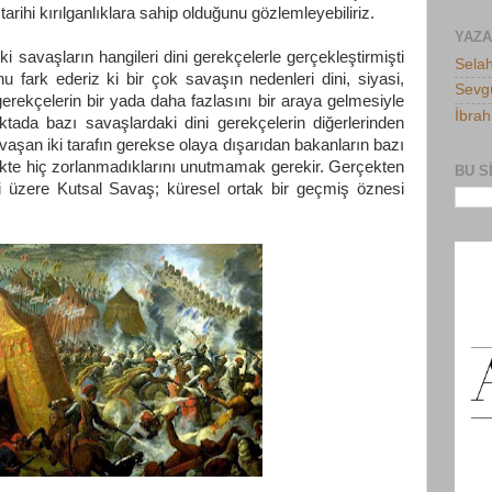
arihi kırılganlıklara sahip olduğunu gözlemleyebiliriz.
YAZ
i savaşların hangileri dini gerekçelerle gerçekleştirmişti
Selah
u fark ederiz ki bir çok savaşın nedenleri dini, siyasi,
Sevgü
rekçelerin bir yada daha fazlasını bir araya gelmesiyle
İbra
ktada bazı savaşlardaki dini gerekçelerin diğerlerinden
aşan iki tarafın gerekse olaya dışarıdan bakanların bazı
ekte hiç zorlanmadıklarını unutmamak gerekir. Gerçekten
BU S
iği üzere Kutsal Savaş; küresel ortak bir geçmiş öznesi