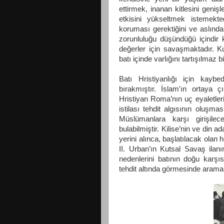
ettirmek, inanan kitlesini geni
etkisini yükseltmek istemekted
koruması gerektiğini ve aslında 
zorunluluğu düşündüğü içindir 
değerler için savaşmaktadır. K
batı içinde varlığını tartışılmaz bir
Batı Hristiyanlığı için kaybed
bırakmıştır. İslam’ın ortaya ç
Hristiyan Roma’nın uç eyaletle
istilası tehdit algısının oluşm
Müslümanlara karşı girişile
bulabilmiştir. Kilise’nin ve din 
yerini alınca, başlatılacak olan
II. Urban’ın Kutsal Savaş ilanı
nedenlerini batının doğu karşıs
tehdit altında görmesinde aramal